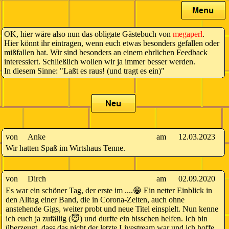
OK, hier wäre also nun das obligate Gästebuch von
megaperl
.
Hier könnt ihr eintragen, wenn euch etwas besonders gefallen oder
mißfallen hat. Wir sind besonders an einem ehrlichen Feedback
interessiert. Schließlich wollen wir ja immer besser werden.
In diesem Sinne: "Laßt es raus! (und tragt es ein)"
von
Anke
am
12.03.2023
Wir hatten Spaß im Wirtshaus Tenne.
von
Dirch
am
02.09.2020
Es war ein schöner Tag, der erste im ....😁 Ein netter Einblick in
den Alltag einer Band, die in Corona-Zeiten, auch ohne
anstehende Gigs, weiter probt und neue Titel einspielt. Nun kenne
ich euch ja zufällig (😇) und durfte ein bisschen helfen. Ich bin
überzeugt, dass das nicht der letzte Livestream war und ich hoffe,