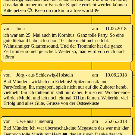
dass damit immer mehr Fans der Kapelle erreicht werden können.
Bitte petzen 😉. Keep on rockin in a free world 🤟
von
Inna
am
11.06.2018
ich war am 25. Mai auch im Kornhus. Ganz tolle Party. So eine
gute lifeband habe ich schon 10 Jahre nicht mehr erlebt.
Wahnsinniger Gitarrensound. Und der Trommler hat die ganze
Zeit immer so nett gelächelt. Weiter so, man wird von euch noch
hören!
von
Jörg - aus Schleswig-Holstein
am
10.06.2018
Bad Münder - wirklich ein Erlebnis! Spitzenmusik und
Partyfeeling. Ihr, megaperl, spielt nicht nur auf die Zuhörer herab,
vielmehr bin ich mittendrin statt nur dabei. Für so ein Wochenende
würden Muddi und ich noch einmal 311km fahren. Weiterhin viel
Erfolg und alles Gute, Grüsse von der Ostseeküste
von
Uwe aus Lüneburg
am
25.05.2018
Bad Münder. Ich war überrascht,keine Megastars das war mir klar.
Dennoch tolle Musik mit Herz ❤️ ,das ist super. Danke das ich