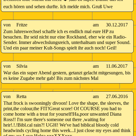
euch hören und sehen durfte. Ich melde mich. Gruß Uwe
von
Fritze
am
30.12.2017
Zum Jahreswechsel schaffe ich es endlich mal eure HP zu
besuchen. Ihr seid nicht nur eine Rockband, eher wie ein Radio-
Sender. Immer abwechslungsreich, unterhaltsam und super Sound.
Und ein paar meiner Kult-Songs spielt ihr auch noch! Geil!
von
Silvia
am
11.06.2017
War das ein super Abend gestern, getanzt gelacht mitgesungen, bis
es keine Zugabe mehr gab! Bis zum nächstes Mal
von
Retta
am
27.06.2016
That frock is swooningly divoon! Love the shape, the sleeves, the
print,the colour,the FIT!Great score! Of COURSE you had to
come home with a treat for yourself!Ha,poor unwanted Diana
Ross!! I'm sure there's someone out there ,waiting for
heir!.!.!Bibl.cal rain?! UGH! We've had biblical bloody cold
headwinds cycling home this week...I just close my eyes and think
of my ass.Love Helga xxxXXXxxx